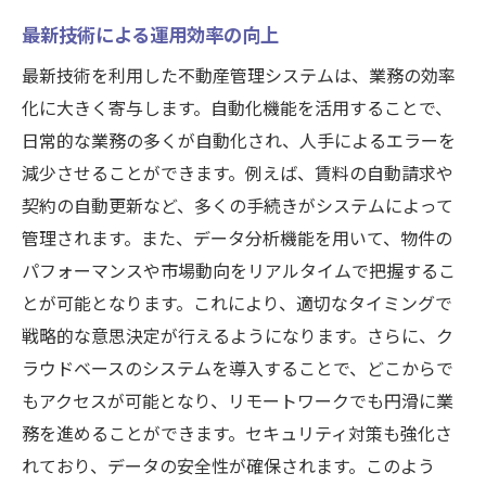
入居者情報管理の自動化
最新技術による運用効率の向上
自動化機能の具体例とその効果
最新技術を利用した不動産管理システムは、業務の効率
入居者情報管理の簡素化方法
化に大きく寄与します。自動化機能を活用することで、
自動化による業務効率の向上
日常的な業務の多くが自動化され、人手によるエラーを
情報管理の自動化がもたらすメリット
減少させることができます。例えば、賃料の自動請求や
自動化機能の未来展望
契約の自動更新など、多くの手続きがシステムによって
最新の不動産管理システムが業界トレンドを押
管理されます。また、データ分析機能を用いて、物件の
さえる秘密
パフォーマンスや市場動向をリアルタイムで把握するこ
最新システムが業界トレンドをリードする
とが可能となります。これにより、適切なタイミングで
理由
戦略的な意思決定が行えるようになります。さらに、ク
トレンドを押さえるための具体的機能
ラウドベースのシステムを導入することで、どこからで
もアクセスが可能となり、リモートワークでも円滑に業
業界変化に適応するためのシステム導入
務を進めることができます。セキュリティ対策も強化さ
最新技術による業界トレンドの分析
れており、データの安全性が確保されます。このよう
トレンドに対応するためのシステム活用法