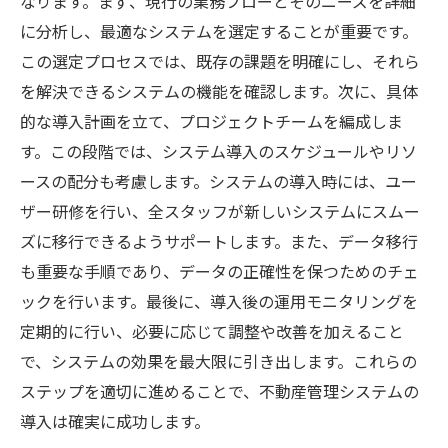
なります。まず、現行の業務フローとそのニーズを詳細
軽減のための効果的なアプローチ
に分析し、最適なシステムを選定することが重要です。
物件管理の効率化とその利点
この選定プロセスでは、既存の課題を明確にし、それら
成功への道筋とそのステップ
を解決できるシステムの機能を確認します。次に、具体
クラウド技術を活用した不動産管理システムで
的な導入計画を立て、プロジェクトチームを編成しま
リアルタイム情報共有
す。この段階では、システム導入のスケジュールやリソ
ースの配分も考慮します。システムの導入時には、ユー
クラウド技術の基本とその利点
ザー研修を行い、全スタッフが新しいシステムにスムー
リアルタイム情報共有の重要性
ズに移行できるようサポートします。また、データ移行
クラウド技術の活用事例
も重要な手順であり、データの正確性を保つためのチェ
リアルタイム情報共有の実現方法
ックを行います。最後に、導入後の運用モニタリングを
クラウド技術がもたらす変革
定期的に行い、必要に応じて調整や改善を加えること
情報共有の未来とその可能性
で、システムの効果を最大限に引き出します。これらの
不動産管理システムの自動化機能で入居者情報
ステップを適切に進めることで、不動産管理システムの
管理が簡単に
導入は確実に成功します。