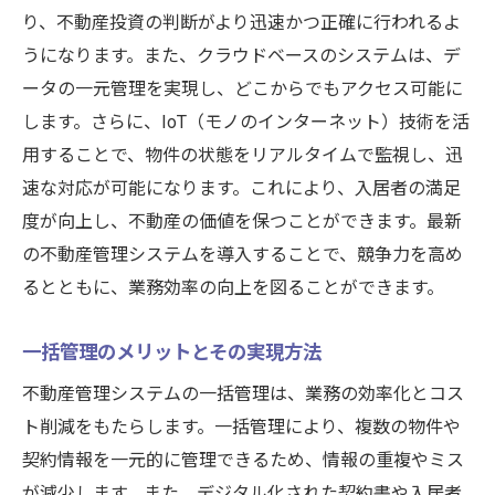
具体的な機能の活用事例
り、不動産投資の判断がより迅速かつ正確に行われるよ
うになります。また、クラウドベースのシステムは、デ
業務効率化に不可欠なツール
ータの一元管理を実現し、どこからでもアクセス可能に
最新機能の導入による業務改善
します。さらに、IoT（モノのインターネット）技術を活
革新機能がもたらす未来の不動産管理
用することで、物件の状態をリアルタイムで監視し、迅
自動化機能を駆使した不動産管理システムで煩
速な対応が可能になります。これにより、入居者の満足
雑な業務を簡素化
度が向上し、不動産の価値を保つことができます。最新
自動化機能の概要とその利点
の不動産管理システムを導入することで、競争力を高め
煩雑な業務を簡素化するための具体的な方
るとともに、業務効率の向上を図ることができます。
法
自動化機能の導入事例
一括管理のメリットとその実現方法
簡素化による時間とコストの削減
不動産管理システムの一括管理は、業務の効率化とコス
不動産管理業務の自動化の未来
ト削減をもたらします。一括管理により、複数の物件や
契約情報を一元的に管理できるため、情報の重複やミス
自動化の進展とその影響
が減少します。また、デジタル化された契約書や入居者