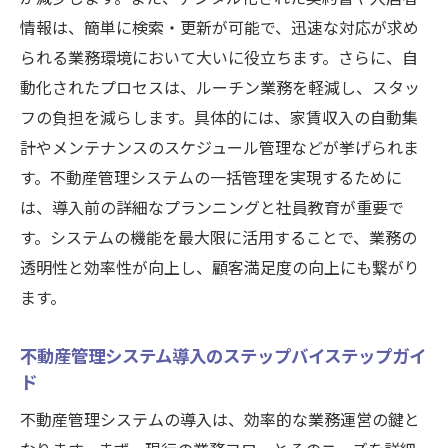
最先端の不動産管理システムで情報漏洩を防ぎ
情報は、簡単に検索・更新が可能で、迅速な対応が求め
つつ効率化を図る
られる業務環境において大いに役立ちます。さらに、自
情報漏洩対策を強化する最新技術
動化されたプロセスは、ルーチン業務を軽減し、スタッ
効率化とセキュリティの両立法
フの負担を減らします。具体的には、家賃収入の自動集
不動産管理システムのセキュリティ機能
計やメンテナンスのスケジュール管理などが挙げられま
情報漏洩防止のためのベストプラクティス
す。不動産管理システムの一括管理を実現するために
最新システムによるセキュリティ対策
は、導入前の詳細なプランニングと社員教育が重要で
セキュリティと効率化のバランス
す。システムの機能を最大限に活用することで、業務の
透明性と効率性が向上し、顧客満足度の向上にも繋がり
不動産管理システムの導入で物件管理の煩雑さ
ます。
を大幅に軽減する秘訣
物件管理の煩雑さを軽減するためのシステ
不動産管理システム導入のステップバイステップガイ
ム導入
ド
具体的な軽減策とその効果
不動産管理システムの導入は、効率的な業務運営の鍵と
導入の成功事例