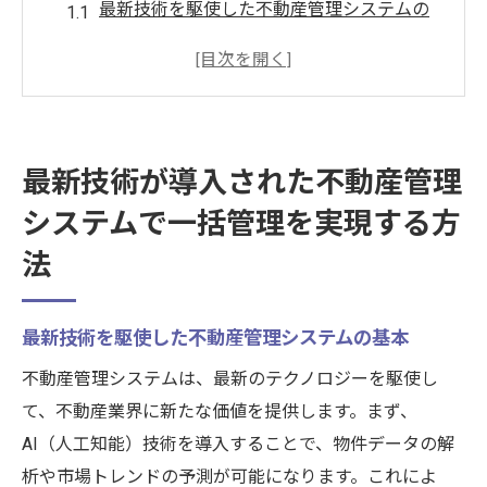
最新技術を駆使した不動産管理システムの
基本
一括管理のメリットとその実現方法
不動産管理システム導入のステップバイス
テップガイド
最新技術が導入された不動産管理
最新技術による運用効率の向上
システムで一括管理を実現する方
一括管理でコスト削減を実現する方法
法
最新技術を活用したトラブルシューティン
グ
不動産管理システムの革新的な機能が業務効率
最新技術を駆使した不動産管理システムの基本
を劇的に向上させる
不動産管理システムは、最新のテクノロジーを駆使し
革新的な機能を持つ不動産管理システムの
て、不動産業界に新たな価値を提供します。まず、
紹介
AI（人工知能）技術を導入することで、物件データの解
業務効率を劇的に向上させる機能とは
析や市場トレンドの予測が可能になります。これによ