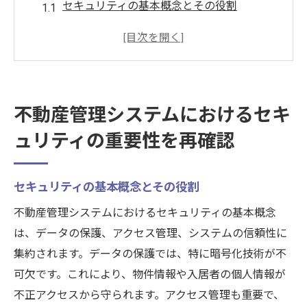
セキュリティの基本概念とその役割
不動産管理システムにおけるセキュリティ
リスクの現状
データ漏洩のリスクとその影響
不動産管理システムでのセキュリティイン
不動産管理システムにおけるセキ
シデントの事例
ュリティの重要性を再確認
セキュリティ強化のための基本的なステッ
プ
セキュリティ意識を高めるための社内教育
セキュリティの基本概念とその役割
不動産管理システムの基本機能とそのセキュリ
不動産管理システムにおけるセキュリティの基本概念
ティ強化法
は、データの保護、アクセス管理、システムの信頼性に
基本機能の紹介とその役割
集約されます。データの保護では、特に暗号化技術が不
可欠です。これにより、物件情報や入居者の個人情報が
データ暗号化技術の導入とその利点
不正アクセスから守られます。アクセス管理も重要で、
アクセス制限機能の設定方法