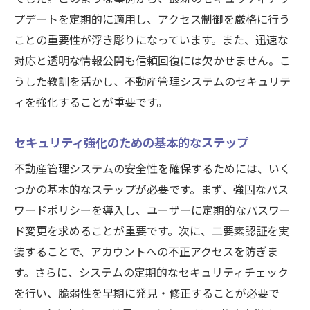
クラウドセキュリティの基本概念
プデートを定期的に適用し、アクセス制御を厳格に行う
災害対策としてのクラウドバックアップ
ことの重要性が浮き彫りになっています。また、迅速な
スケーラブルなセキュリティソリューショ
対応と透明な情報公開も信頼回復には欠かせません。こ
ン
うした教訓を活かし、不動産管理システムのセキュリテ
アクセスログの監視と分析
ィを強化することが重要です。
クラウドプロバイダーのセキュリティ認証
データセンターの物理的セキュリティ対策
セキュリティ強化のための基本的なステップ
不動産管理システムの信頼性を高めるための必
不動産管理システムの安全性を確保するためには、いく
須セキュリティ対策
つかの基本的なステップが必要です。まず、強固なパス
多層防御の概念と適用方法
ワードポリシーを導入し、ユーザーに定期的なパスワー
ド変更を求めることが重要です。次に、二要素認証を実
セキュリティインシデントの早期発見と対
装することで、アカウントへの不正アクセスを防ぎま
応
す。さらに、システムの定期的なセキュリティチェック
セキュリティプロトコルの定期見直し
を行い、脆弱性を早期に発見・修正することが必要で
外部セキュリティ専門家による監査