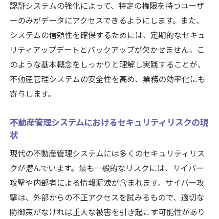
認証システムの強化によって、特定の権限を持つユーザ
セキュリティポリシーの策定と実施
ーのみがデータにアクセスできるようにします。また、
二要素認証の導入と運用
システムの信頼性を確保するためには、定期的なセキュ
継続的なセキュリティモニタリングの重要
リティアップデートとバックアップが欠かせません。こ
性
のような基本概念をしっかりと理解し実践することが、
データ保護のための不動産管理システムの最新
不動産管理システムの安全性を高め、業務の効率化にも
トレンド
寄与します。
AIと機械学習を利用したセキュリティ強化
不動産管理システムにおけるセキュリティリスクの現
クラウドベースのセキュリティソリューシ
状
ョン
現代の不動産管理システムには多くのセキュリティリス
ブロックチェーン技術のセキュリティ応用
クが潜んでいます。最も一般的なリスクには、サイバー
ゼロトラストセキュリティモデルの採用
攻撃や内部者による情報漏洩が含まれます。サイバー攻
IoTデバイスとそのセキュリティ対策
撃は、外部からの不正アクセスを試みるもので、適切な
GDPRと他の国際的なデータ保護規制への対
防御策がなければ重大な被害を引き起こす可能性があり
応