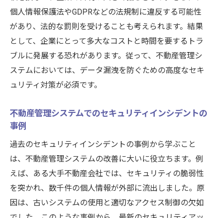
サポート体制とセキュリティアップデート
個人情報保護法やGDPRなどの法規制に違反する可能性
の頻度
があり、法的な罰則を受けることも考えられます。結果
として、企業にとって多大なコストと時間を要するトラ
費用対効果の分析と最適な選択
ブルに発展する恐れがあります。従って、不動産管理シ
不動産管理システムのセキュリティアップデー
ステムにおいては、データ漏洩を防ぐための高度なセキ
トの重要性
ュリティ対策が必須です。
定期的なアップデートの必要性
最新の脅威に対応するためのアップデート
不動産管理システムでのセキュリティインシデントの
自動アップデート機能の活用
事例
アップデートに伴うシステムテストの実施
過去のセキュリティインシデントの事例から学ぶこと
アップデート履歴の管理と記録
は、不動産管理システムの改善に大いに役立ちます。例
ユーザーへのアップデート通知と教育
えば、ある大手不動産会社では、セキュリティの脆弱性
を突かれ、数千件の個人情報が外部に流出しました。原
クラウドベースの不動産管理システムが提供す
因は、古いシステムの使用と適切なアクセス制御の欠如
るセキュリティの利点
でした。このような事例から、最新のセキュリティアッ