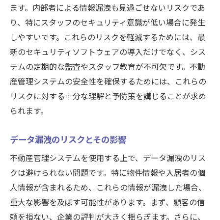
ます。内部者による情報漏洩も見過ごせないリスクであ
不動産管理システムによる個人情報保護の方法
り、特にスタッフのセキュリティ意識が低い場合に発生
個人情報保護法とその遵守
しやすいです。これらのリスクを軽減するためには、最
データ匿名化技術の導入
新のセキュリティソフトウェアの導入だけでなく、シス
定期的なデータバックアップの実施
テムの定期的な監査やスタッフ教育が不可欠です。不動
産管理システムの安全性を確保するためには、これらの
情報漏洩時の対応策と緊急計画
リスクに対する十分な理解と予防策を講じることが求め
入居者情報の安全な管理方法
られます。
セキュリティ監査の重要性とその方法
高度なセキュリティ機能を持つ不動産管理シス
データ漏洩のリスクとその影響
テムの選び方
不動産管理システムを使用する上で、データ漏洩のリス
セキュリティ機能のチェックリスト
クは避けられない問題です。特に物件情報や入居者の個
ベンダーの信頼性と実績の確認
人情報が含まれるため、これらの情報が漏洩した場合、
ユーザーの口コミと評価を参考にする
重大な影響を及ぼす可能性があります。まず、顧客の信
導入前のセキュリティテストの実施
頼を損ない、企業の評判が大きく揺らぎます。さらに、