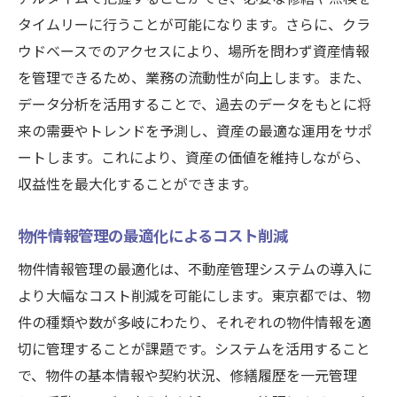
データから見る投資機会の発掘
タイムリーに行うことが可能になります。さらに、クラ
地域特性を考慮したポートフォリオ構築
ウドベースでのアクセスにより、場所を問わず資産情報
データ分析がもたらす戦略的優位性
を管理できるため、業務の流動性が向上します。また、
不動産価値を最大化するための戦略
データ分析を活用することで、過去のデータをもとに将
未来を見据えたデータドリブン戦略
来の需要やトレンドを予測し、資産の最適な運用をサポ
ートします。これにより、資産の価値を維持しながら、
システムを活用した東京都の不動産管理の未来
収益性を最大化することができます。
スマートシティにおける不動産管理の展望
IoTとビッグデータの融合による管理革新
物件情報管理の最適化によるコスト削減
持続可能な不動産運営のためのシステム
物件情報管理の最適化は、不動産管理システムの導入に
デジタル技術が変える不動産取引の未来
より大幅なコスト削減を可能にします。東京都では、物
テクノロジーが実現するスマートマンショ
件の種類や数が多岐にわたり、それぞれの物件情報を適
ン
切に管理することが課題です。システムを活用すること
未来の不動産管理に向けた準備と対策
で、物件の基本情報や契約状況、修繕履歴を一元管理
データ分析が可能にする東京都の不動産価値向