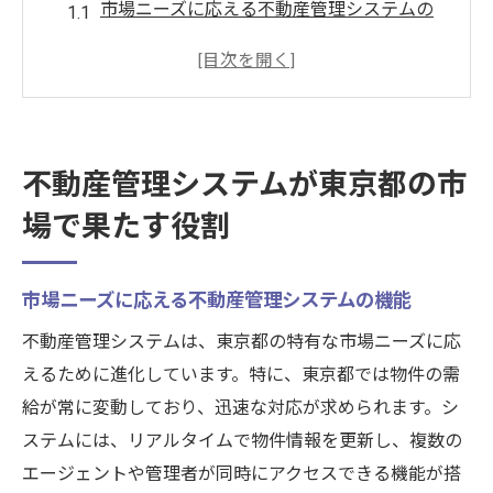
市場ニーズに応える不動産管理システムの
機能
東京都の不動産市場特有の課題解決
効率的な資産管理を可能にするシステムの
利点
不動産管理システムが東京都の市
物件情報管理の最適化によるコスト削減
場で果たす役割
不動産業界におけるシステム導入の重要性
東京都の市場動向に対応するシステム設計
市場ニーズに応える不動産管理システムの機能
データ分析が不動産管理に与える影響
データに基づく意思決定のメリット
不動産管理システムは、東京都の特有な市場ニーズに応
えるために進化しています。特に、東京都では物件の需
入居者動向の予測と空室対策
給が常に変動しており、迅速な対応が求められます。シ
メンテナンススケジュール最適化の手法
ステムには、リアルタイムで物件情報を更新し、複数の
データ駆動型マーケティングの活用事例
エージェントや管理者が同時にアクセスできる機能が搭
競争力を高めるデータ分析の実践