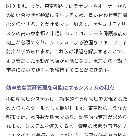
図ります。また、東京都内ではテナントやオーナーから
分析結果を生かしたプロパティマネジメン
の問い合わせが頻繁に発生するため、問い合わせ管理機
ト
能を強化することが重要です。加えて、セキュリティリ
東京都の事例から学ぶ効果的な分析手法
スクの高い東京都の市場においては、データ保護機能の
不動産管理システムの導入で東京都の運営を最
向上が必須であり、システムによる強固なセキュリティ
適化
対策が求められます。これらの課題を解決することで、
システム導入の成功事例とその要因
より安定した不動産管理が可能となり、東京都の不動産
運営効率を高めるシステムの選定基準
市場において競争力を維持することができます。
導入プロセスのステップと注意点
システム統合による業務の一元化
効率的な資産管理を可能にするシステムの利点
クラウド技術を活用したシステム導入
不動産管理システムは、効率的な資産管理を実現するた
東京都の運営に最適なシステム構築
めの強力なツールとして機能します。東京都のような大
都市では、物件数が膨大であり、効率的な管理が求めら
データ分析を活用した東京都の不動産戦略
れます。システムを導入すると、資産の状態や価値をリ
市場分析に基づく戦略の立案
アルタイムで把握することができ、必要な修繕や点検を