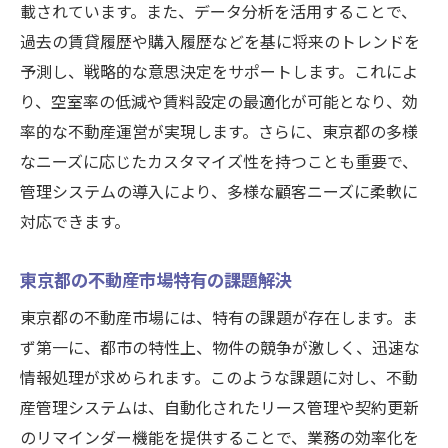
載されています。また、データ分析を活用することで、
東京都の不動産価値向上に寄与する分析
過去の賃貸履歴や購入履歴などを基に将来のトレンドを
東京都の不動産市場をデータで読み解く
予測し、戦略的な意思決定をサポートします。これによ
最新の市場トレンド解析
り、空室率の低減や賃料設定の最適化が可能となり、効
エリア別の需要と供給の動向
率的な不動産運営が実現します。さらに、東京都の多様
なニーズに応じたカスタマイズ性を持つことも重要で、
価格動向から見る市場予測
管理システムの導入により、多様な顧客ニーズに柔軟に
データを活用した投資戦略の立案
対応できます。
市場におけるリスク管理と対応策
不動産バブルの兆候をデータで探る
東京都の不動産市場特有の課題解決
効率的な不動産管理を実現するデータ分析手法
東京都の不動産市場には、特有の課題が存在します。ま
基礎から学ぶデータ分析の技術
ず第一に、都市の特性上、物件の競争が激しく、迅速な
リアルタイムデータの活用による管理改善
情報処理が求められます。このような課題に対し、不動
AIを用いた予測分析の活用法
産管理システムは、自動化されたリース管理や契約更新
データクレンジングによる正確な分析
のリマインダー機能を提供することで、業務の効率化を