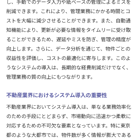
し、手動でのデータ入力や紙ベースの管理によるミスを
上
削減できます。これにより、管理業務にかかる時間とコ
物件価値を高めるデータ分析の具体例
ストを大幅に減少させることができます。また、自動通
知機能により、更新が必要な情報をタイムリーに受け取
地域特性を活かしたバリューアップ戦略
ることができるため、遅延やミスを防ぎ、管理の精度が
市場ニーズに応えるリノベーション計画
向上します。さらに、データ分析を通じて、物件ごとの
データ分析で探る価値向上の新たな可能性
収益性を評価し、コストの最適化に寄与します。このよ
不動産価値維持のための継続的な分析
うなシステムの導入は、長期的な経費削減だけでなく、
分析結果を反映したプロモーション活動
管理業務の質の向上にもつながります。
不動産業界におけるシステム導入の重要性
不動産業界においてシステム導入は、単なる業務効率化
のための手段にとどまらず、市場動向に迅速かつ柔軟に
対応するための不可欠な要素となっています。特に東京
都のような大都市では、物件数が多く情報が膨大である