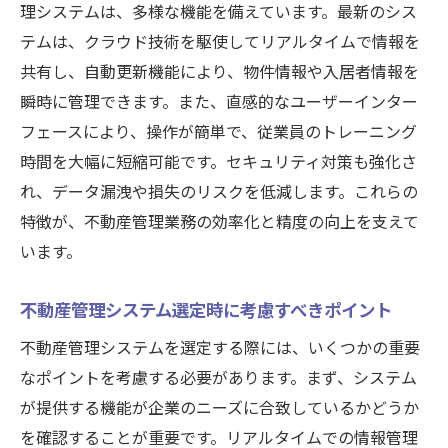
いつでもどこでもアクセス可能な業務環境
理システムは、多様な機能を備えています。最新のシス
の構築
テムは、クラウド技術を駆使してリアルタイムで情報を
共有し、自動更新機能により、物件情報や入居者情報を
クラウド技術が変える日常業務の革命的変
瞬時に管理できます。また、直感的なユーザーインター
化
フェースにより、操作が簡単で、従業員のトレーニング
セキュリティとアクセス性を両立するシス
時間を大幅に短縮可能です。セキュリティ対策も強化さ
テム
れ、データ漏洩や損失のリスクを低減します。これらの
クラウド利用で実現する柔軟な業務スタイ
特徴が、不動産管理業務の効率化と精度の向上を支えて
ル
います。
クラウドベースシステム導入事例で見る新
たな可能性
不動産管理システム選定時に考慮すべきポイント
セキュリティ強化で安心を提供する不動産管理
不動産管理システムを選定する際には、いくつかの重要
システムの選び方
なポイントを考慮する必要があります。まず、システム
不動産管理におけるセキュリティの重要性
が提供する機能が企業のニーズに合致しているかどうか
安全なシステムを選ぶためのチェックポイ
を確認することが重要です。リアルタイムでの情報管理