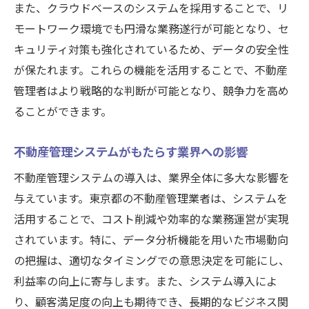
また、クラウドベースのシステムを採用することで、リ
東京都の不動産管理業者が直面する課題解
モートワーク環境でも円滑な業務遂行が可能となり、セ
決法
キュリティ対策も強化されているため、データの安全性
導入成功事例から学ぶ効率化のヒント
が保たれます。これらの機能を活用することで、不動産
システム活用で改善される業務フローの実
管理者はより戦略的な判断が可能となり、競争力を高め
態
ることができます。
不動産管理におけるシステム導入の流れと
注意点
不動産管理システムがもたらす業界への影響
技術の進化がもたらす不動産管理の未来とその
不動産管理システムの導入は、業界全体に多大な影響を
実践的アプローチ
与えています。東京都の不動産管理業者は、システムを
未来の不動産管理を予測するトレンド
活用することで、コスト削減や効率的な業務運営が実現
AIとIoTの導入が変える不動産管理の形
されています。特に、データ分析機能を用いた市場動向
技術進化による持続可能な不動産管理の実
の把握は、適切なタイミングでの意思決定を可能にし、
現
利益率の向上に寄与します。また、システム導入によ
り、顧客満足度の向上も期待でき、長期的なビジネス関
デジタル化がもたらす不動産業界の変革