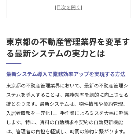
する方法
不動産管理システムがもたらす業界への影
響
技術革新が進む不動産管理の現状
東京都の不動産管理業界を変革す
東京都での不動産管理システムの活用事例
る最新システムの実力とは
業界をリードする革新的なシステムの特徴
不動産管理システム選定時に考慮すべきポ
イント
最新システム導入で業務効率アップを実現する方法
効率化の鍵を握る不動産管理システムの導入効
東京都の不動産管理業界において、最新の不動産管理シ
果を徹底解説
ステムを導入することは、業務効率を劇的に向上させる
導入によるコスト削減と業務効率化の具体
鍵となります。最新システムは、物件情報や契約管理、
例
入居者情報を一元化し、手作業によるミスを大幅に軽減
します。特に、賃料の自動請求や契約の自動更新機能
不動産管理システムで得られるメリットと
は、管理者の負担を軽減し、時間の節約に繋がります。
は