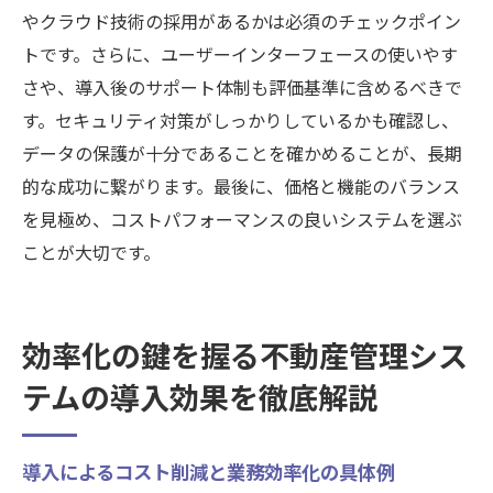
ント
やクラウド技術の採用があるかは必須のチェックポイン
セキュリティ対策が充実したシステムの特
トです。さらに、ユーザーインターフェースの使いやす
徴
さや、導入後のサポート体制も評価基準に含めるべきで
データ保護を実現する最新技術とその活用
す。セキュリティ対策がしっかりしているかも確認し、
法
データの保護が十分であることを確かめることが、長期
的な成功に繋がります。最後に、価格と機能のバランス
セキュリティ強化で顧客信頼を得る方法
を見極め、コストパフォーマンスの良いシステムを選ぶ
導入前に知っておくべきセキュリティの基
ことが大切です。
本
競争力を高める東京都の不動産管理システム活
用術
効率化の鍵を握る不動産管理シス
競争力強化に貢献するシステム活用のコツ
テムの導入効果を徹底解説
システムを活用した不動産管理の効率化事
例
導入によるコスト削減と業務効率化の具体例
東京都における競争優位性を築く戦略