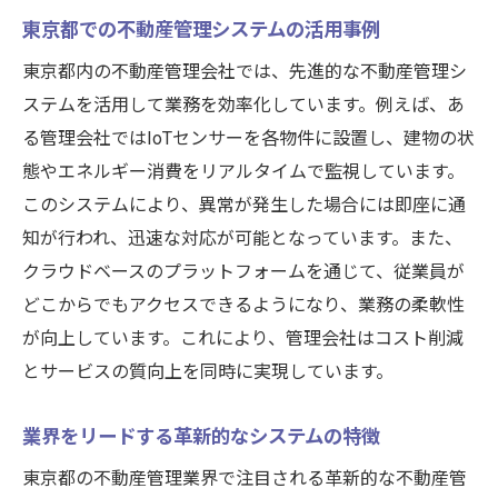
地域特有の課題に対するシステムの適用例
東京都での不動産管理システムの活用事例
不動産管理における問題解決の鍵となる技
東京都内の不動産管理会社では、先進的な不動産管理シ
術
ステムを活用して業務を効率化しています。例えば、あ
最新システム活用による課題へのアプロー
る管理会社ではIoTセンサーを各物件に設置し、建物の状
チ
態やエネルギー消費をリアルタイムで監視しています。
課題解決を導くシステムの選び方と秘訣
このシステムにより、異常が発生した場合には即座に通
不動産管理における成功事例から学ぶ解決
知が行われ、迅速な対応が可能となっています。また、
策
クラウドベースのプラットフォームを通じて、従業員が
東京都での課題解決に貢献するシステム機
どこからでもアクセスできるようになり、業務の柔軟性
能
が向上しています。これにより、管理会社はコスト削減
クラウドベース不動産管理システムが可能にす
とサービスの質向上を同時に実現しています。
る新たな働き方
業界をリードする革新的なシステムの特徴
リモートワークを支えるクラウドシステム
の利点
東京都の不動産管理業界で注目される革新的な不動産管