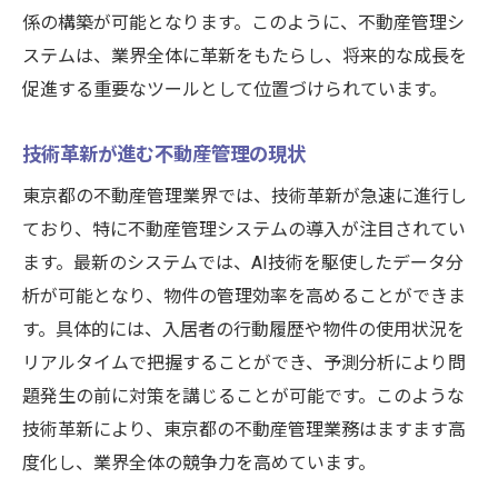
係の構築が可能となります。このように、不動産管理シ
実際の技術導入事例に学ぶ成功への道
ステムは、業界全体に革新をもたらし、将来的な成長を
不動産管理の未来を担う技術革新の可能性
促進する重要なツールとして位置づけられています。
自動化とデータ分析で実現する東京都の不動産
管理業務の効率化
技術革新が進む不動産管理の現状
自動化システムで業務の簡素化を図る方法
東京都の不動産管理業界では、技術革新が急速に進行し
データ分析活用で不動産運用を最適化する
ており、特に不動産管理システムの導入が注目されてい
エラー削減を実現する自動化機能の導入効
ます。最新のシステムでは、AI技術を駆使したデータ分
果
析が可能となり、物件の管理効率を高めることができま
リアルタイムデータで市場動向を把握する
す。具体的には、入居者の行動履歴や物件の使用状況を
自動化と分析が融合する管理業務の進化
リアルタイムで把握することができ、予測分析により問
題発生の前に対策を講じることが可能です。このような
システムによる効率化で得る競争優位性
技術革新により、東京都の不動産管理業務はますます高
最新不動産管理システムで東京都の課題を解決
度化し、業界全体の競争力を高めています。
する方法