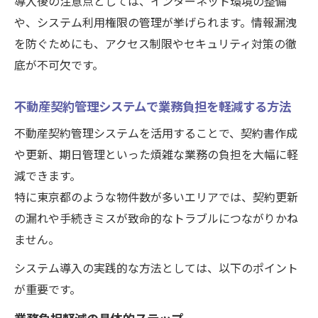
導入後の注意点としては、インターネット環境の整備
導入後の口コミや評判を参考にするポイン
や、システム利用権限の管理が挙げられます。情報漏洩
ト
を防ぐためにも、アクセス制限やセキュリティ対策の徹
導入準備から運用開始までの具体的ステップ
底が不可欠です。
不動産管理システム導入前後の準備事項を
整理
不動産契約管理システムで業務負担を軽減する方法
現場スタッフ向け操作説明で理解度を高め
不動産契約管理システムを活用することで、契約書作成
る方法
や更新、期日管理といった煩雑な業務の負担を大幅に軽
物件入力業務を効率化するシステム運用の
減できます。
コツ
特に東京都のような物件数が多いエリアでは、契約更新
電子契約対応システム導入の流れと具体例
の漏れや手続きミスが致命的なトラブルにつながりかね
納品から全社展開までの運用スケジュール
ません。
策定
システム導入の実践的な方法としては、以下のポイント
東京都の管理現場が抱える課題を一挙解消
が重要です。
不動産管理システムで入金確認遅れを防ぐ