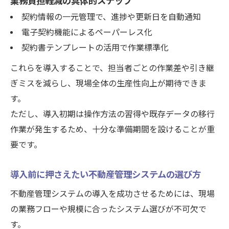
業務負担軽減の具体的ステップ
対策
契約情報の一元管理で、進捗や更新日を自動通知
契約更新漏れを解消するシステム運用の工
電子契約機能によるペーパーレス化
夫
契約書テンプレートの活用で作業標準化
物件情報入力時間短縮のためのシステム導
これらを導入することで、担当者ごとの作業差や引き継
入法
ぎミスを減らし、現場全体の生産性向上が期待できま
電子契約化で業務効率が向上する理由
す。
管理倍率上昇に対応するシステム選定ポイ
ただし、導入初期は操作方法の習得や既存データの移行
ント
作業が発生するため、十分な準備期間を設けることが重
要です。
導入前に押さえたい不動産管理システムの選び方
不動産管理システムの導入を成功させるためには、現場
の業務フローや規模に合ったシステム選びが不可欠で
す。