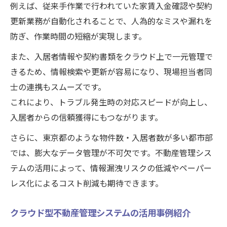
現場ヒアリングを活かしたシステム要件整
例えば、従来手作業で行われていた家賃入金確認や契約
理法
更新業務が自動化されることで、人為的なミスや漏れを
防ぎ、作業時間の短縮が実現します。
試験導入で不動産契約管理システムを評価
する方法
また、入居者情報や契約書類をクラウド上で一元管理で
導入時のトラブル回避術と安定運用への対
きるため、情報検索や更新が容易になり、現場担当者同
策
士の連携もスムーズです。
クラウド型不動産管理システム移行時の注
これにより、トラブル発生時の対応スピードが向上し、
意点
入居者からの信頼獲得にもつながります。
業務効率化を叶えるシステム活用の流れ
さらに、東京都のような物件数・入居者数が多い都市部
不動産管理システムで家賃入金確認を自動
では、膨大なデータ管理が不可欠です。不動産管理シス
化する
テムの活用によって、情報漏洩リスクの低減やペーパー
レス化によるコスト削減も期待できます。
契約更新業務をシステム化して漏れを防ぐ
方法
クラウド型不動産管理システムの活用事例紹介
基幹システム連携で不動産管理業務を効率