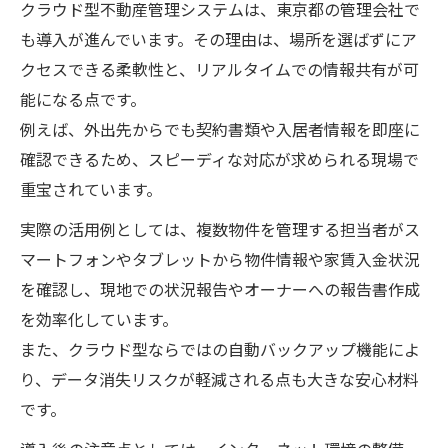
化する
クラウド型不動産管理システムは、東京都の管理会社で
も導入が進んでいます。その理由は、場所を選ばずにア
API連携でシステム間データ管理を一元化す
クセスできる柔軟性と、リアルタイムでの情報共有が可
る流れ
能になる点です。
不動産会計ソフトと管理システムの活用事
例えば、外出先からでも契約書類や入居者情報を即座に
例
確認できるため、スピーディな対応が求められる現場で
不動産管理システム選定時の注意点とは
重宝されています。
現場目線で選ぶ不動産管理システムの要件
実際の活用例としては、複数物件を管理する担当者がス
整理
マートフォンやタブレットから物件情報や家賃入金状況
システム選定時に比較すべき機能と操作性
を確認し、現地での状況報告やオーナーへの報告書作成
の違い
を効率化しています。
サポート体制重視の不動産管理システム選
また、クラウド型ならではの自動バックアップ機能によ
び方
り、データ消失リスクが軽減される点も大きな安心材料
API連携や会計ソフトとの互換性を確認する
です。
理由