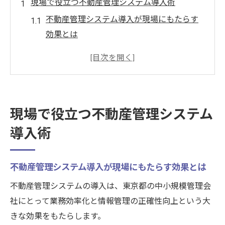
現場で役立つ不動産管理システム導入術
不動産管理システム導入が現場にもたらす
効果とは
クラウド型不動産管理システムの活用事例
紹介
不動産契約管理システムで業務負担を軽減
する方法
現場で役立つ不動産管理システム
導入前に押さえたい不動産管理システムの
導入術
選び方
システム導入で物件情報管理を効率化する
ポイント
不動産管理システム導入が現場にもたらす効果とは
スムーズな導入を実現する実践手順
不動産管理システムの導入は、東京都の中小規模管理会
不動産管理システム導入手順の全体像を把
社にとって業務効率化と情報管理の正確性向上という大
握する
きな効果をもたらします。