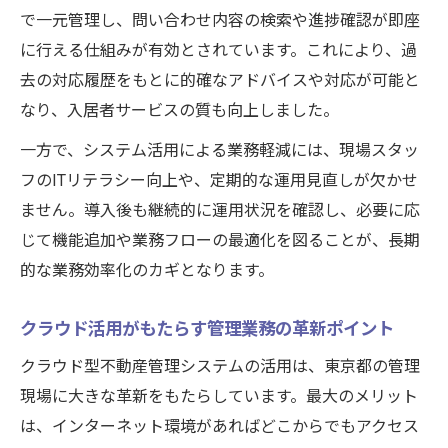
不動産管理システム導入で現場が変わる瞬
で一元管理し、問い合わせ内容の検索や進捗確認が即座
間
に行える仕組みが有効とされています。これにより、過
去の対応履歴をもとに的確なアドバイスや対応が可能と
問い合わせ管理を効率化した導入事例紹介
なり、入居者サービスの質も向上しました。
属人化しない運用を叶えるシステムの工夫
とは
一方で、システム活用による業務軽減には、現場スタッ
管理クラウドで一元管理を実現した成功例
フのITリテラシー向上や、定期的な運用見直しが欠かせ
ません。導入後も継続的に運用状況を確認し、必要に応
業務効率化に役立つ不動産サービスの活用
じて機能追加や業務フローの最適化を図ることが、長期
法
的な業務効率化のカギとなります。
クラウド活用がもたらす管理業務の革新ポイント
クラウド型不動産管理システムの活用は、東京都の管理
現場に大きな革新をもたらしています。最大のメリット
は、インターネット環境があればどこからでもアクセス