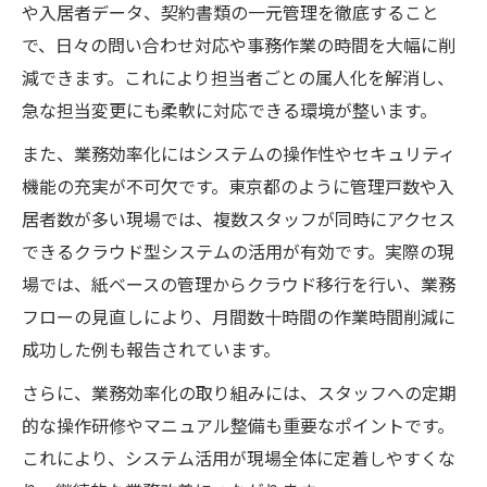
不動産管理システム導入で時間短縮を叶え
や入居者データ、契約書類の一元管理を徹底すること
る方法
で、日々の問い合わせ対応や事務作業の時間を大幅に削
一元管理が業務の効率化に不可欠な理由を
減できます。これにより担当者ごとの属人化を解消し、
解説
急な担当変更にも柔軟に対応できる環境が整います。
プロパティ管理クラウド利用の具体的な事
また、業務効率化にはシステムの操作性やセキュリティ
例紹介
機能の充実が不可欠です。東京都のように管理戸数や入
問い合わせ対応を効率化するシステムの実
居者数が多い現場では、複数スタッフが同時にアクセス
践テク
できるクラウド型システムの活用が有効です。実際の現
契約書作成から運用まで自動化の成功ポイ
場では、紙ベースの管理からクラウド移行を行い、業務
ント
フローの見直しにより、月間数十時間の作業時間削減に
成功した例も報告されています。
成功事例から学ぶ東京都の管理システム最前線
東京都で選ばれる不動産管理システムの特
さらに、業務効率化の取り組みには、スタッフへの定期
徴とは
的な操作研修やマニュアル整備も重要なポイントです。
これにより、システム活用が現場全体に定着しやすくな
プロパティデータバンク評判から見る導入