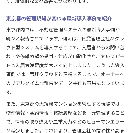
り、継続的な業務改善につながります。
効果
満足度向上に貢献するシステム機能を徹底
東京都の管理現場が変わる最新導入事例を紹介
分析
東京都内では、不動産管理システムの最新導入事例が
不動産管理システムが信頼度を高める理由
続々と報告されています。例えば、賃貸管理会社がクラ
賃貸管理会社の現場が語る成功の秘訣を紹
ウド型システムを導入することで、入居者からの問い合
介
わせや修繕依頼の受付・対応が自動化され、対応スピー
信頼向上を叶える不動産管理システム導入術
ドと入居者満足度が大きく向上しました。こうした導入
不動産管理システムが信頼構築に与える影
事例では、管理クラウドと連携することで、オーナーへ
響とは
のリアルタイムな報告やデータ共有も容易になっていま
東京都の管理業務で重要なセキュリティ対
す。
策
また、東京都の大規模マンションを管理する現場では、
クラウドサービス活用による顧客満足度ア
物件情報・契約情報・修繕履歴などを一元管理すること
ップ法
で、情報の取り違えや二重入力などのヒューマンエラー
入居者対応を強化する管理システムの活用
が減少しました。これにより、管理会社の信頼性が高ま