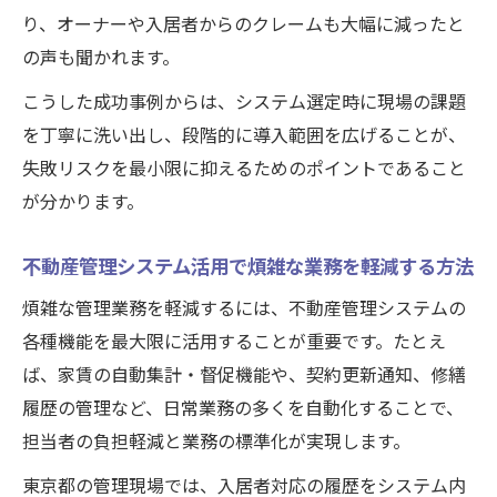
術
り、オーナーや入居者からのクレームも大幅に減ったと
不動産プロパティ管理で避けたいクレーム
の声も聞かれます。
対策
こうした成功事例からは、システム選定時に現場の課題
効率化を目指すなら東京都の実践事例に注目
を丁寧に洗い出し、段階的に導入範囲を広げることが、
不動産管理システム効率化の成功パターン
失敗リスクを最小限に抑えるためのポイントであること
を解説
が分かります。
東京都の賃貸管理で役立つ最新システムの
選び方
不動産管理システム活用で煩雑な業務を軽減する方法
クラウド利用による業務負担軽減の実体験
煩雑な管理業務を軽減するには、不動産管理システムの
紹介
各種機能を最大限に活用することが重要です。たとえ
管理業務自動化で残業時間削減を実現する
ば、家賃の自動集計・督促機能や、契約更新通知、修繕
工夫
履歴の管理など、日常業務の多くを自動化することで、
不動産ERP導入で実感した効率化効果とは
担当者の負担軽減と業務の標準化が実現します。
煩雑な管理業務を変えるシステム活用の実例
東京都の管理現場では、入居者対応の履歴をシステム内