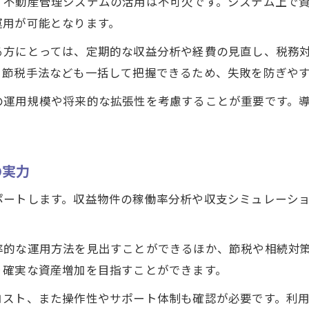
、不動産管理システムの活用は不可欠です。システム上で
不動産管理システムを利用したリスク管理術
運用が可能となります。
効率的な資産運用には不動産資産管理が不可欠
る方にとっては、定期的な収益分析や経費の見直し、税務
安定収益を生むための不動産管理システム活用法
、節税手法なども一括して把握できるため、失敗を防ぎや
法人設立による資産管理の最新トレンドを解説
の運用規模や将来的な拡張性を考慮することが重要です。
法人設立で変わる不動産資産管理のポイント
不動産管理システムが法人設立を支援する理由
資産管理会社設立の流れとシステム活用法
の実力
法人化による不動産管理システムの利点
ポートします。収益物件の稼働率分析や収支シミュレーシ
不動産資産管理の最新トレンドとシステム導入
率的な運用方法を見出すことができるほか、節税や相続対
り確実な資産増加を目指すことができます。
コスト、また操作性やサポート体制も確認が必要です。利