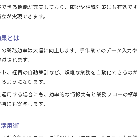
節税効果を高める不動産資産管理の実践術
応できる機能が充実しており、節税や相続対策にも有効で
安定運用に不可欠な不動産管理システムの役割
両立が実現できます。
資産管理会社設立と不動産資産管理の最適解
効果とは
不動産管理システムで法人設立をスムーズに進める
不動産管理システムが変える業務効率と収支管理の最前
々の業務効率は大幅に向上します。手作業でのデータ入力
業務効率化を実現する不動産管理システムの選定基
軽減されます。
収支管理を強化する不動産資産管理のポイント
ート、経費の自動集計など、煩雑な業務を自動化できるの
最新不動産管理システムの活用で時短と正確性アッ
けるようになります。
収益最大化に向けた不動産管理システムの応用法
を運用する場合にも、効率的な情報共有と業務フローの標
不動産資産管理の効率化で資産運用を加速させる
維持にも寄与します。
資産運用を強化するための不動産資産管理の秘訣
不動産管理システムで資産運用を強化するコツ
ム活用術
資産形成に有効な不動産資産管理の実践ポイント