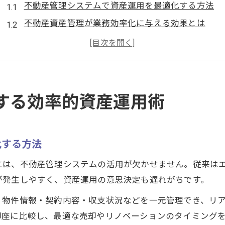
不動産管理システムで資産運用を最適化する方法
不動産資産管理が業務効率化に与える効果とは
長期的視点で考える不動産管理システム活用術
資産形成に役立つ不動産管理システムの実力
不動産管理システム導入で得られる安心感と信頼性
戦略的な資産形成に役立つ不動産管理システム活用法
する効率的資産運用術
不動産管理システムで実現する戦略的資産形成
データ活用が変える不動産資産管理の新常識
化する方法
収支管理を支える不動産管理システムの仕組み
資産形成に強い不動産管理システムの選び方
には、不動産管理システムの活用が欠かせません。従来は
が発生しやすく、資産運用の意思決定も遅れがちです。
不動産管理システムでリスク分散を図るポイント
資産管理会社設立がもたらす節税と安定運用のコツ
、物件情報・契約内容・収支状況などを一元管理でき、リ
即座に比較し、最適な売却やリノベーションのタイミング
不動産管理システムで資産管理会社設立を効率化