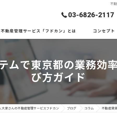
不
03-6826-2117
不動産管理サービス「フドカン」とは
コンセプト
ギャラリー
代表あいさつ
テムで東京都の業務効
よくある質問
び方ガイド
人大家さんの不動産管理サービスフドカン
ブログ
コラム
不動産賃