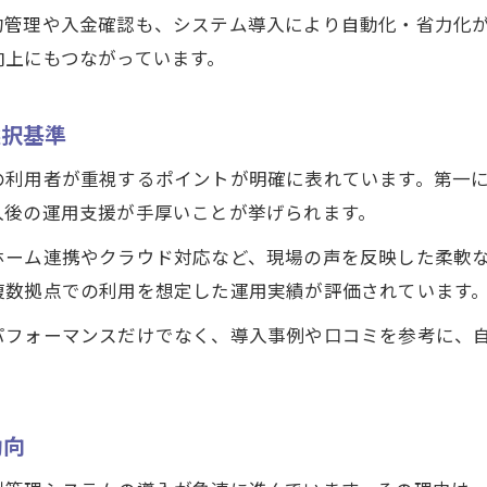
賃貸管理システムランキングと都内導入事例の比較
約管理や入金確認も、システム導入により自動化・省力化
ATBBと連携可能な賃貸管理システムの実践例
向上にもつながっています。
一元管理で業務時間短縮に成功した事例紹介
選択基準
賃貸管理ソフト無料プランでの運用体験談
効率化を叶える不動産管理システムの比較法
の利用者が重視するポイントが明確に表れています。第一
不動産管理システムを比較する際の注目ポイント
入後の運用支援が手厚いことが挙げられます。
賃貸管理システムランキングの見方と選定基準
ホーム連携やクラウド対応など、現場の声を反映した柔軟
アットホーム賃貸管理システムの機能比較例
複数拠点での利用を想定した運用実績が評価されています
Simple upなど注目管理ソフトの違いを解説
パフォーマンスだけでなく、導入事例や口コミを参考に、
無料賃貸管理ソフトの選び方と注意点
クラウド型不動産管理の魅力と現場運用の実感
クラウド不動産管理システムで変わる東京都の業務
動向
不動産管理システム導入現場が語る使い勝手の実感