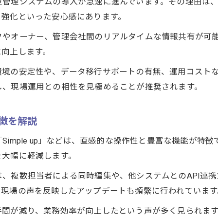
型管理システムの導入が急速に進んでいます。その理由は
アットホームログインによる情報一元化の強み
ィ強化といった安心感にあります。
ATBB連携で広がる賃貸管理システムの可能性
フやオーナー、管理会社間のリアルタイムな情報共有が可
口コミから得られるクラウド運用の実体験
に向上します。
アットホーム連携型システムが注目される理由
環境の安定性や、データ移行サポートの有無、運用コスト
不動産管理システムでアットホーム連携が重要視され
し、現場運用との相性を見極めることが推奨されます。
賃貸管理システムとATBB連携の具体的メリット
ログイン後に広がる賃貸管理業務の効率化
特徴を解説
口コミで評価されるアットホームシステムの実力
imple up」などは、直感的な操作性と豊富な機能が特
東京都の現場担当が選ぶ連携型システム活用法
を大幅に軽減します。
複数担当者による同時編集や、他システムとのAPI連携対応が
、現場の声を反映したアップデートも頻繁に行われています
手間が減り、業務効率が向上したという声が多く見られま