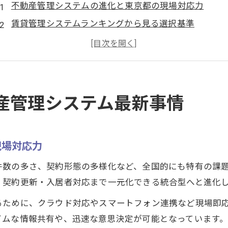
不動産管理システムの進化と東京都の現場対応力
賃貸管理システムランキングから見る選択基準
クラウド型不動産管理システムの導入動向
Simple upなど最新賃貸管理ソフトの特徴を解説
アットホーム連携型システムの現場評価と口コミ傾向
不動産賃貸管理システム導入で何が変わるのか
産管理システム最新事情
不動産管理システム導入で業務効率はどう変化するか
賃貸管理システムで一元化できる業務内容を整理
現場対応力
クラウド型賃貸管理ソフトの導入メリットを実感
アットホームログイン後の管理機能の広がり
件数の多さ、契約形態の多様化など、全国的にも特有の課
・契約更新・入居者対応まで一元化できる統合型へと進化
口コミでわかる導入現場のリアルな変化
賃貸管理ソフト選びなら東京都の実例に学ぶ
るために、クラウド対応やスマートフォン連携など現場即
イムな情報共有や、迅速な意思決定が可能となっています
不動産管理システム選定で東京都の実例が示すポイン