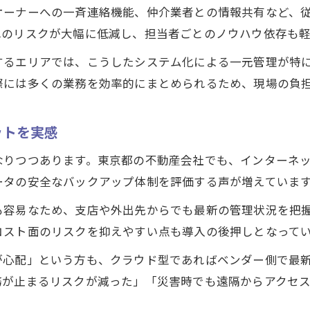
オーナーへの一斉連絡機能、仲介業者との情報共有など、
れのリスクが大幅に低減し、担当者ごとのノウハウ依存も軽
するエリアでは、こうしたシステム化による一元管理が特
際には多くの業務を効率的にまとめられるため、現場の負
ットを実感
なりつつあります。東京都の不動産会社でも、インターネ
ータの安全なバックアップ体制を評価する声が増えていま
も容易なため、支店や外出先からでも最新の管理状況を把
コスト面のリスクを抑えやすい点も導入の後押しとなって
が心配」という方も、クラウド型であればベンダー側で最
務が止まるリスクが減った」「災害時でも遠隔からアクセ