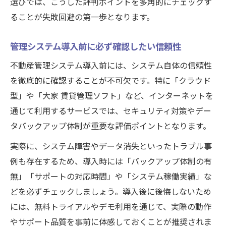
選びでは、こうした評判ポイントを多角的にチェックす
点
ることが失敗回避の第一歩となります。
賃貸管理ソフト無料サービスの最新評価
無料管理システムが賃貸業務に与える影響
管理システム導入前に必ず確認したい信頼性
クラウド型不動産管理システムのメリットと口
不動産管理システム導入前には、システム自体の信頼性
コミ
を徹底的に確認することが不可欠です。特に「クラウド
クラウド型不動産管理システムの評判分析
型」や「大家 賃貸管理ソフト」など、インターネットを
管理システムのクラウド化による効率化と
通じて利用するサービスでは、セキュリティ対策やデー
は
タバックアップ体制が重要な評価ポイントとなります。
不動産管理システムの口コミから見る利点
実際に、システム障害やデータ消失といったトラブル事
クラウド型管理システム選定時の評価基準
例も存在するため、導入時には「バックアップ体制の有
評判が高まるクラウド型不動産管理システ
無」「サポートの対応時間」や「システム稼働実績」な
ム
どを必ずチェックしましょう。導入後に後悔しないため
導入失敗を防ぐ不動産管理システム活用法
には、無料トライアルやデモ利用を通じて、実際の動作
失敗しない不動産管理システム導入のコツ
やサポート品質を事前に体感しておくことが推奨されま