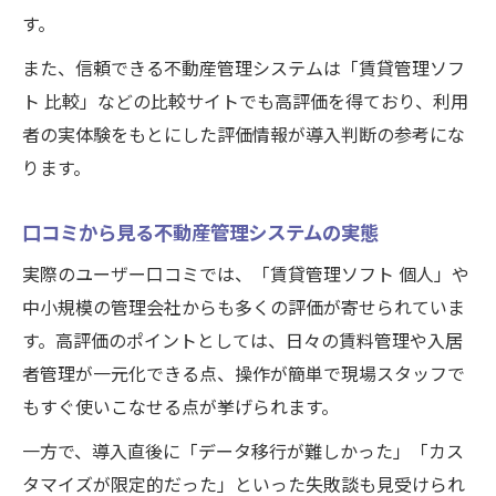
す。
不動産管理システム導入時のトラブル回避
策
また、信頼できる不動産管理システムは「賃貸管理ソフ
評判を参考に管理システムを賢く活用する
ト 比較」などの比較サイトでも高評価を得ており、利用
方法
者の実体験をもとにした評価情報が導入判断の参考にな
ります。
導入時に陥りがちな失敗事例と回避法
不動産管理システム活用で業務効率化を実
口コミから見る不動産管理システムの実態
現
実際のユーザー口コミでは、「賃貸管理ソフト 個人」や
評判から学ぶ安全な賃貸管理ソフト比較術
中小規模の管理会社からも多くの評価が寄せられていま
賃貸管理ソフトの評判から見る選び方のコ
す。高評価のポイントとしては、日々の賃料管理や入居
ツ
者管理が一元化できる点、操作が簡単で現場スタッフで
不動産管理システム比較時の安全性チェッ
もすぐ使いこなせる点が挙げられます。
ク
一方で、導入直後に「データ移行が難しかった」「カス
口コミを活かした賃貸管理ソフトの選定方
タマイズが限定的だった」といった失敗談も見受けられ
法