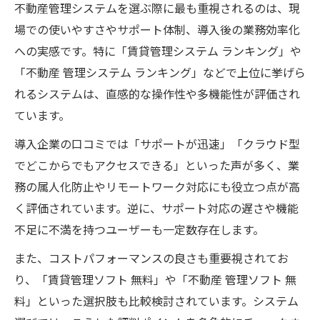
評判
不動産管理システムを選ぶ際に最も重視されるのは、現
不動産管理システムが現場で評価される理
場での使いやすさやサポート体制、導入後の業務効率化
由
への実感です。特に「賃貸管理システム ランキング」や
「不動産 管理システム ランキング」などで上位に挙げら
運用負荷を減らす不動産管理システムの選
れるシステムは、直感的な操作性や多機能性が評価され
び方
ています。
評判と実態のギャップに注意する比較ポイ
ント
導入企業の口コミでは「サポートが迅速」「クラウド型
現場スタッフが満足する不動産管理システ
でどこからでもアクセスできる」といった声が多く、業
ムとは
務の属人化防止やリモートワーク対応にも役立つ点が高
く評価されています。逆に、サポート対応の遅さや機能
賃貸管理に活かす無料不動産管理システムの評
不足に不満を持つユーザーも一定数存在します。
価
無料不動産管理システムの評判と導入効果
また、コストパフォーマンスの良さも重要視されてお
り、「賃貸管理ソフト 無料」や「不動産 管理ソフト 無
賃貸管理で使える無料管理システムの特徴
料」といった選択肢も比較検討されています。システム
不動産管理システム無料版の選び方と注意