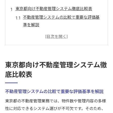
東京都向け不動産管理システム徹底比較表
不動産管理システムの比較で重要な評価基
準を解説
賃貸管理システムランキングの活用と選定
ポイント
管理ソフト無料版の特徴と東京都における
利便性
東京都向け不動産管理システム徹
大家向け不動産管理システムの比較表の見
底比較表
方
導入実績で選ぶ不動産管理システムの信頼
性
不動産管理システムの比較で重要な評価基準を解説
業務フローに合う賃貸管理システムの選び方
東京都の不動産管理業務では、物件数や管理内容の多様
自社業務に最適な不動産管理システム選定
性に対応できるシステム選びが不可欠です。そのため、