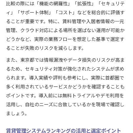
の基準
比較の際には「機能の網羅性」「拡張性」「セキュリテ
賃貸管理システムと業務フローの適合性を
ィ」「サポート体制」「コスト」などを総合的に評価す
見極める
ることが重要です。特に、賃料管理や入居者情報の一元
管理、クラウド対応による場所を選ばない運用が可能か
無料賃貸管理ソフトの活用メリットと注意
どうかなど、実際の業務フローを想定した基準で選定す
点
ることが失敗のリスクを減らします。
ランキング情報で見る賃貸管理システムの
特徴
また、東京都では情報漏洩やデータ損失のリスクが高ま
管理ソフト比較で失敗しない導入ポイント
るため、セキュリティ対策が強化されたシステムが求め
られます。導入実績や評判も参考にし、実際に首都圏で
クラウド型とオンプレミス型の違いを整理
多く利用されているサービスかどうかを確認することも
不動産管理システムのクラウド型とオンプ
ポイントです。導入前には無料トライアルやデモ利用を
レミス型の違い
活用し、自社のニーズに合致しているかを現場で確認し
賃貸管理システム選定で両方式を比較する
ましょう。
ポイント
クラウド型賃貸管理システムの導入効果を
賃貸管理システムランキングの活用と選定ポイント