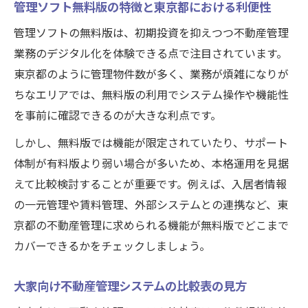
管理ソフト無料版の特徴と東京都における利便性
サポートや外部連携まで比較で分かる利点
管理ソフトの無料版は、初期投資を抑えつつ不動産管理
不動産管理システムのサポート体制を比較
業務のデジタル化を体験できる点で注目されています。
する重要性
東京都のように管理物件数が多く、業務が煩雑になりが
外部連携機能が充実した賃貸管理システム
ちなエリアでは、無料版の利用でシステム操作や機能性
の魅力
を事前に確認できるのが大きな利点です。
業務効率化を実現する管理ソフトの連携力
しかし、無料版では機能が限定されていたり、サポート
サポート対応で選ぶ不動産管理システムの
体制が有料版より弱い場合が多いため、本格運用を見据
安心感
えて比較検討することが重要です。例えば、入居者情報
比較表で分かる外部システム連携の有無と
の一元管理や賃料管理、外部システムとの連携など、東
そのメリット
京都の不動産管理に求められる機能が無料版でどこまで
導入失敗を防ぐ不動産管理システムの選定術
カバーできるかをチェックしましょう。
不動産管理システム導入で失敗しないため
の選定術
大家向け不動産管理システムの比較表の見方
賃貸管理システム比較で見落としがちな注