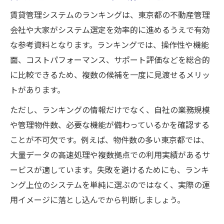
検証
賃貸管理システムのランキングは、東京都の不動産管理
オンプレミス型管理システムの強みと注意
会社や大家がシステム選定を効率的に進めるうえで有効
点
な参考資料となります。ランキングでは、操作性や機能
業務連携に強いクラウド型の魅力と活用法
面、コストパフォーマンス、サポート評価などを総合的
三大タブー回避へ管理システムの工夫
に比較できるため、複数の候補を一度に見渡せるメリッ
不動産管理システムを活用した三大タブー
トがあります。
の回避策
ただし、ランキングの情報だけでなく、自社の業務規模
やめたほうがいい不動産会社の特徴と管理
や管理物件数、必要な機能が備わっているかを確認する
システムの関係
ことが不可欠です。例えば、物件数の多い東京都では、
信頼性を高める賃貸管理システムの選び方
大量データの高速処理や複数拠点での利用実績があるサ
トラブル防止に役立つ不動産管理システム
ービスが適しています。失敗を避けるためにも、ランキ
の機能
ング上位のシステムを単純に選ぶのではなく、実際の運
用イメージに落とし込んでから判断しましょう。
口コミ・評判で見抜く管理会社の信頼度と
比較表の使い方