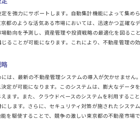
決定
不動産管理システムの自動集計が東京都での成功を促
決定を強力にサポートします。自動集計機能によって集め
成功を引き寄せる自動集計の活用法
東京都のような活気ある市場においては、迅速かつ正確な
データ分析で見える未来のビジネスチャンス
市場動向を予測し、資産管理や投資戦略の最適化を図るこ
東京都での成功事例に学ぶ活用戦略
講じることが可能になります。これにより、不動産管理の
自動集計で経営の意思決定を支援
戦略
成功をもたらすシステムの導入ポイント
システムによるビジネス拡大の可能性
めには、最新の不動産管理システムの導入が欠かせません
東京都の不動産管理におけるシステム活用の新常識
思決定が可能になります。このシステムは、膨大なデータ
与えます。また、クラウドベースのシステムを利用するこ
システム活用で業界常識を覆す
滑にします。さらに、セキュリティ対策が施されたシステ
新常識としてのデジタル管理ツール
機能を駆使することで、競争の激しい東京都の不動産市場
東京都不動産業界におけるIT化の波
最新テクノロジーの導入事例