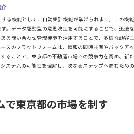
システム利用による競争力維持法
紹介
業界の未来を見据えたシステム活用
与する機能として、自動集計機能が挙げられます。この機
自動集計で東京都の不動産競争を勝ち抜く方法
ます。データ駆動型の意思決定を可能にすることで、迅速
競争に打ち勝つためのデータ活用戦略
のある問い合わせ管理機能を活用することで、多様な顧客
自動集計で得られる競争優位性
ベースのプラットフォームは、情報の即時共有やバックア
市場競争をリードする最新テクノロジー
用することで、東京都の不動産市場での競争力を高め、新
不動産市場における競争戦略の革新
理システムの可能性を理解し、次なるステップへ進むため
データ駆動型の経営体制構築法
東京都市場の競争を乗り越える秘訣
不動産管理システムが東京都市場にもたらす変化と未
ムで東京都の市場を制す
未来志向の不動産管理システム導入
システムによる市場の変化とその影響
変化を先取りするための経営戦略