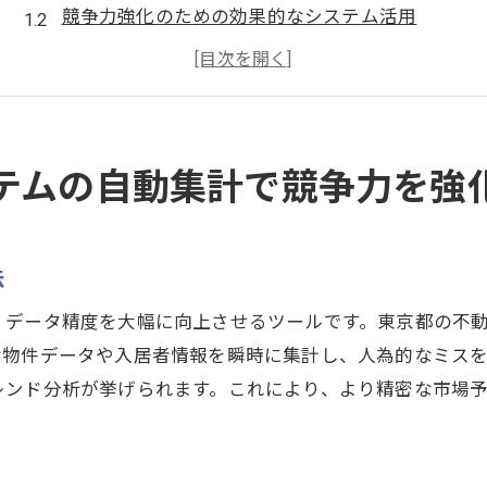
競争力強化のための効果的なシステム活用
市場分析を迅速化する自動集計機能
不動産管理におけるデータ駆動型意思決定
東京都市場での競争優位を得るための戦略
競争力向上に寄与するシステム機能の紹介
テムの自動集計で競争力を強
最新不動産管理システムで東京都の市場を制す
都内市場での業務効率化のカギ
法
新システム導入で得られる利点と課題
市場制覇に必要なシステム機能とは
、データ精度を大幅に向上させるツールです。東京都の不
な物件データや入居者情報を瞬時に集計し、人為的なミス
東京都における最適なシステムの選び方
レンド分析が挙げられます。これにより、より精密な市場
新しいシステムでビジネスを加速する方法
競争が激化する市場で生き残る方法
自動集計機能で東京都の不動産管理を効率化