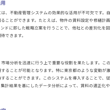
活用
効率的なデータ処理で作業時間を短縮
には、不動産管理システムの効果的な活用が不可欠です。
業務プロセスを見直すタイミング
図ることができます。たとえば、物件の賃料設定や修繕計
自動集計がもたらす業務の変革
レンドに即した戦略立案を行うことで、他社との差別化を図
リアルタイムデータ活用のメリット
期待できます。
システム活用でコスト削減を実現する方法
業務効率化を支える最新テクノロジー
東京都不動産市場を変革する管理システムのメリット
、市場分析を迅速に行う上で重要な役割を果たします。こ
市場の変革を促す最新管理技術
握することが可能となります。特に東京都のような変動が
不動産管理の効率化と品質向上
持することができます。このシステムを導入することで、
東京都市場での管理システム導入効果
、集計結果を基にしたデータ分析によって、賃料の適正化
システムがもたらす業界全体の変化
不動産市場におけるイノベーション
管理システムが変える未来の不動産ビジネス